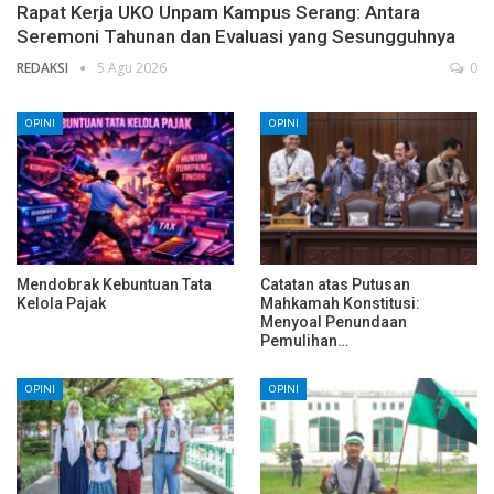
Rapat Kerja UKO Unpam Kampus Serang: Antara
Seremoni Tahunan dan Evaluasi yang Sesungguhnya
REDAKSI
5 Agu 2026
0
OPINI
OPINI
Mendobrak Kebuntuan Tata
Catatan atas Putusan
Kelola Pajak
Mahkamah Konstitusi:
Menyoal Penundaan
Pemulihan…
OPINI
OPINI