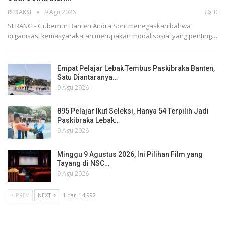
REDAKSI
9 Agu 2026
0
SERANG - Gubernur Banten Andra Soni menegaskan bahwa
organisasi kemasyarakatan merupakan modal sosial yang penting…
Empat Pelajar Lebak Tembus Paskibraka Banten,
Satu Diantaranya…
9 Agu 2026
895 Pelajar Ikut Seleksi, Hanya 54 Terpilih Jadi
Paskibraka Lebak…
9 Agu 2026
Minggu 9 Agustus 2026, Ini Pilihan Film yang
Tayang di NSC…
9 Agu 2026
PREV
NEXT
1 dari 14,992