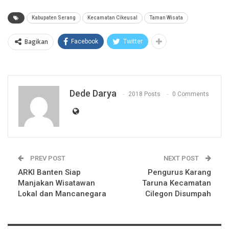
Kabupaten Serang
Kecamatan Cikeusal
Taman Wisata
Bagikan
Facebook
Twitter
Dede Darya
2018 Posts
0 Comments
PREV POST
NEXT POST
ARKI Banten Siap
Pengurus Karang
Manjakan Wisatawan
Taruna Kecamatan
Lokal dan Mancanegara
Cilegon Disumpah