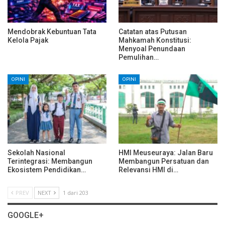
Mendobrak Kebuntuan Tata
Catatan atas Putusan
Kelola Pajak
Mahkamah Konstitusi:
Menyoal Penundaan
Pemulihan…
OPINI
OPINI
Sekolah Nasional
HMI Meuseuraya: Jalan Baru
Terintegrasi: Membangun
Membangun Persatuan dan
Ekosistem Pendidikan…
Relevansi HMI di…
PREV
NEXT
1 dari 203
GOOGLE+