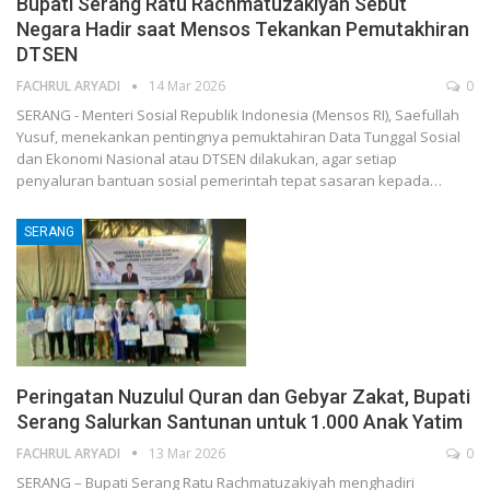
Bupati Serang Ratu Rachmatuzakiyah Sebut
Negara Hadir saat Mensos Tekankan Pemutakhiran
DTSEN
FACHRUL ARYADI
14 Mar 2026
0
SERANG - Menteri Sosial Republik Indonesia (Mensos RI), Saefullah
Yusuf, menekankan pentingnya pemuktahiran Data Tunggal Sosial
dan Ekonomi Nasional atau DTSEN dilakukan, agar setiap
penyaluran bantuan sosial pemerintah tepat sasaran kepada…
SERANG
Peringatan Nuzulul Quran dan Gebyar Zakat, Bupati
Serang Salurkan Santunan untuk 1.000 Anak Yatim
FACHRUL ARYADI
13 Mar 2026
0
SERANG – Bupati Serang Ratu Rachmatuzakiyah menghadiri