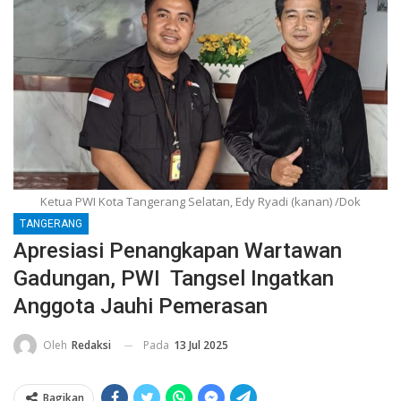
Ketua PWI Kota Tangerang Selatan, Edy Ryadi (kanan) /Dok
TANGERANG
Apresiasi Penangkapan Wartawan
Gadungan, PWI Tangsel Ingatkan
Anggota Jauhi Pemerasan
Pada
13 Jul 2025
Oleh
Redaksi
Bagikan