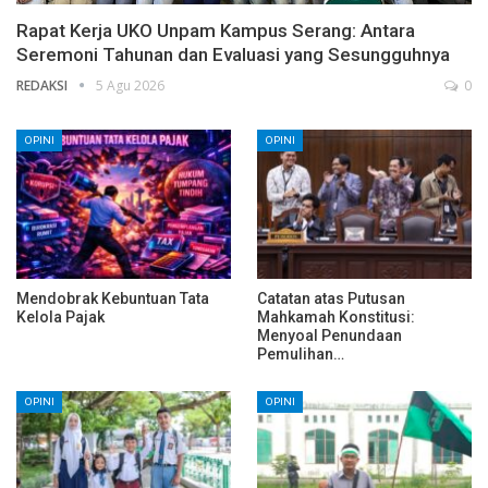
Rapat Kerja UKO Unpam Kampus Serang: Antara
Seremoni Tahunan dan Evaluasi yang Sesungguhnya
REDAKSI
5 Agu 2026
0
OPINI
OPINI
Mendobrak Kebuntuan Tata
Catatan atas Putusan
Kelola Pajak
Mahkamah Konstitusi:
Menyoal Penundaan
Pemulihan…
OPINI
OPINI