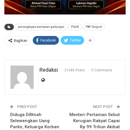
penangkapan wartawan gadungan
POLRI
PWI Tangsel
Bagikan
Facebook
Twitter
Redaksi
21086 Posts
0 Comments
PREV POST
NEXT POST
Diduga Difitnah
Menteri Pertanian Sebut
Selewengkan Uang
Kerugian Rakyat Capai
Parkir, Keluarga Korban
Rp 99 Triliun Akibat