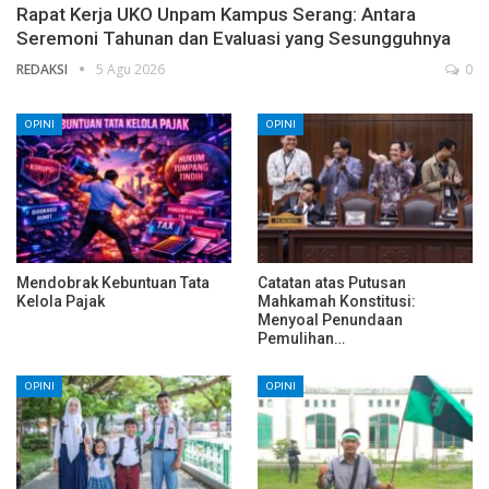
Rapat Kerja UKO Unpam Kampus Serang: Antara
Seremoni Tahunan dan Evaluasi yang Sesungguhnya
REDAKSI
5 Agu 2026
0
OPINI
OPINI
Mendobrak Kebuntuan Tata
Catatan atas Putusan
Kelola Pajak
Mahkamah Konstitusi:
Menyoal Penundaan
Pemulihan…
OPINI
OPINI