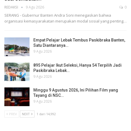
REDAKSI
9 Agu 2026
0
SERANG - Gubernur Banten Andra Soni menegaskan bahwa
organisasi kemasyarakatan merupakan modal sosial yang penting…
Empat Pelajar Lebak Tembus Paskibraka Banten,
Satu Diantaranya…
9 Agu 2026
895 Pelajar Ikut Seleksi, Hanya 54 Terpilih Jadi
Paskibraka Lebak…
9 Agu 2026
Minggu 9 Agustus 2026, Ini Pilihan Film yang
Tayang di NSC…
9 Agu 2026
PREV
NEXT
1 dari 14,992