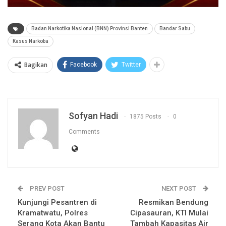
Badan Narkotika Nasional (BNN) Provinsi Banten
Bandar Sabu
Kasus Narkoba
Bagikan
Facebook
Twitter
Sofyan Hadi
1875 Posts
0
Comments
PREV POST
NEXT POST
Kunjungi Pesantren di
Resmikan Bendung
Kramatwatu, Polres
Cipasauran, KTI Mulai
Serang Kota Akan Bantu
Tambah Kapasitas Air