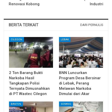
Renovasi Kobong
Industri
BERITA TERKAIT
DARI PERNULIS
CILEGON
LEBAK
2 Ton Barang Bukti
BNN Luncurkan
Narkoba Hasil
Program Desa Bersinar
Tangkapan Polisi
di Lebak, Perang
Ternyata Dimusnahkan
Melawan Narkoba
di PT Wastec Cilegon
Dimulai dari Akar
BANTEN
SERANG