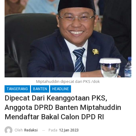
Miptahuddin dipecat dari PKS /dok
TANGERANG
BANTEN
HEADLINE
Dipecat Dari Keanggotaan PKS,
Anggota DPRD Banten Miptahuddin
Mendaftar Bakal Calon DPD RI
Pada
12 Jan 2023
Oleh
Redaksi