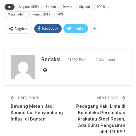
Anggota DPRD
Banten
Dewan
Dipecat
DPD RI
Miptahuddin
Pemilu 2019
PKS
Bagikan
Facebook
Twitter
Redaksi
21092 Posts
0 Comments
PREV POST
NEXT POST
Bawang Merah Jadi
Pedagang Kaki Lima di
Komoditas Penyumbang
Kompleks Perumahan
Inflasi di Banten
Krakatau Steel Resah,
Ada Surat Pengusiran
oleh PT KSP