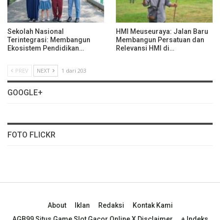
Sekolah Nasional
HMI Meuseuraya: Jalan Baru
Terintegrasi: Membangun
Membangun Persatuan dan
Ekosistem Pendidikan…
Relevansi HMI di…
PREV
NEXT
1 dari 203
GOOGLE+
FOTO FLICKR
About
Iklan
Redaksi
Kontak Kami
AGB99 Situs Game Slot Gacor Online X Disclaimer
+ Indeks