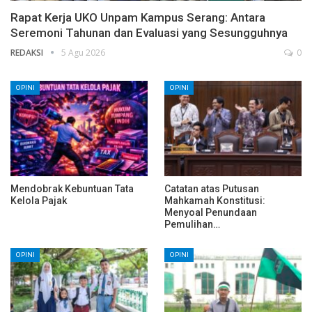
Rapat Kerja UKO Unpam Kampus Serang: Antara
Seremoni Tahunan dan Evaluasi yang Sesungguhnya
REDAKSI
5 Agu 2026
0
OPINI
OPINI
Mendobrak Kebuntuan Tata
Catatan atas Putusan
Kelola Pajak
Mahkamah Konstitusi:
Menyoal Penundaan
Pemulihan…
OPINI
OPINI