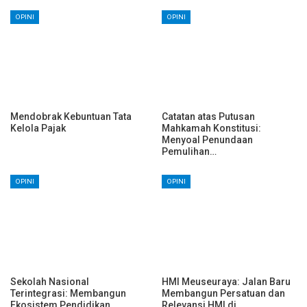
OPINI
OPINI
Mendobrak Kebuntuan Tata
Catatan atas Putusan
Kelola Pajak
Mahkamah Konstitusi:
Menyoal Penundaan
Pemulihan…
OPINI
OPINI
Sekolah Nasional
HMI Meuseuraya: Jalan Baru
Terintegrasi: Membangun
Membangun Persatuan dan
Ekosistem Pendidikan…
Relevansi HMI di…