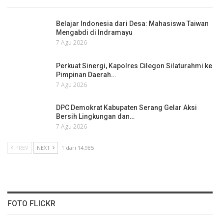
Belajar Indonesia dari Desa: Mahasiswa Taiwan
Mengabdi di Indramayu
7 Agu 2026
Perkuat Sinergi, Kapolres Cilegon Silaturahmi ke
Pimpinan Daerah…
7 Agu 2026
DPC Demokrat Kabupaten Serang Gelar Aksi
Bersih Lingkungan dan…
7 Agu 2026
PREV
NEXT
1 dari 14,985
FOTO FLICKR