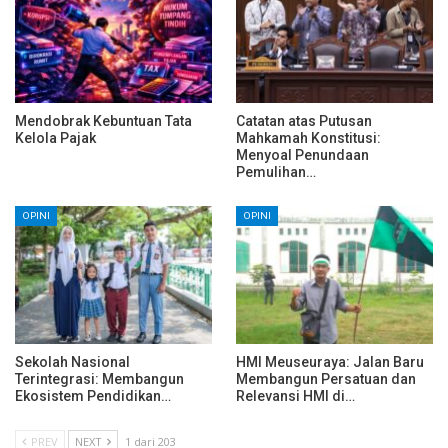
Mendobrak Kebuntuan Tata
Catatan atas Putusan
Kelola Pajak
Mahkamah Konstitusi:
Menyoal Penundaan
Pemulihan…
OPINI
OPINI
Sekolah Nasional
HMI Meuseuraya: Jalan Baru
Terintegrasi: Membangun
Membangun Persatuan dan
Ekosistem Pendidikan…
Relevansi HMI di…
PREV
NEXT
1 dari 203