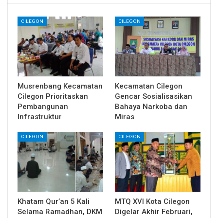
CILEGON
CILEGON
Musrenbang Kecamatan
Kecamatan Cilegon
Cilegon Prioritaskan
Gencar Sosialisasikan
Pembangunan
Bahaya Narkoba dan
Infrastruktur
Miras
CILEGON
CILEGON
Khatam Qur’an 5 Kali
MTQ XVI Kota Cilegon
Selama Ramadhan, DKM
Digelar Akhir Februari,