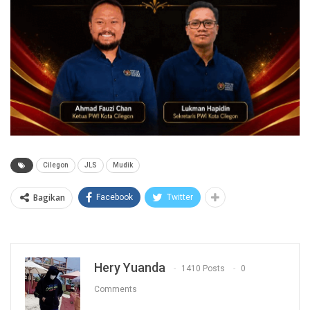
Cilegon
JLS
Mudik
Bagikan
Facebook
Twitter
Hery Yuanda
1410 Posts
0
Comments