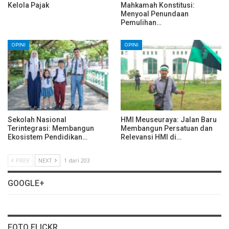
Kelola Pajak
Mahkamah Konstitusi:
Menyoal Penundaan
Pemulihan…
OPINI
OPINI
Sekolah Nasional
HMI Meuseuraya: Jalan Baru
Terintegrasi: Membangun
Membangun Persatuan dan
Ekosistem Pendidikan…
Relevansi HMI di…
PREV
NEXT
1 dari 203
GOOGLE+
FOTO FLICKR