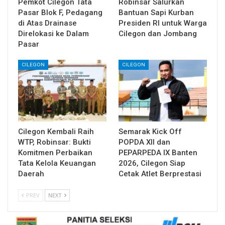
Pemkot Cilegon Tata
Robinsar Salurkan
Pasar Blok F, Pedagang
Bantuan Sapi Kurban
di Atas Drainase
Presiden RI untuk Warga
Direlokasi ke Dalam
Cilegon dan Jombang
Pasar
CILEGON
CILEGON
Cilegon Kembali Raih
Semarak Kick Off
WTP, Robinsar: Bukti
POPDA XII dan
Komitmen Perbaikan
PEPARPEDA IX Banten
Tata Kelola Keuangan
2026, Cilegon Siap
Daerah
Cetak Atlet Berprestasi
PREV
NEXT