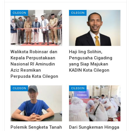
CILEGON
CILEGON
Walikota Robinsar dan
Haji Iing Solihin,
Kepala Perpustakaan
Pengusaha Cigading
Nasional RI Aminudin
yang Siap Majukan
Aziz Resmikan
KADIN Kota Cilegon
Perpusda Kota Cilegon
CILEGON
CILEGON
Polemik Sengketa Tanah
Dari Sungkeman Hingga