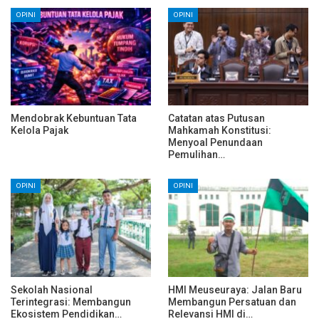
OPINI
OPINI
Mendobrak Kebuntuan Tata
Catatan atas Putusan
Kelola Pajak
Mahkamah Konstitusi:
Menyoal Penundaan
Pemulihan…
OPINI
OPINI
Sekolah Nasional
HMI Meuseuraya: Jalan Baru
Terintegrasi: Membangun
Membangun Persatuan dan
Ekosistem Pendidikan…
Relevansi HMI di…