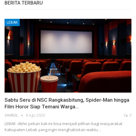
BERITA TERBARU
LEBAK
Sabtu Seru di NSC Rangkasbitung, Spider-Man hingga
Film Horor Siap Temani Warga…
SAHRUL
8 Agu 2026
0
LEBAK -Akhir pekan kali ini bisa menjadi pilihan bagi masyarakat
Kabupaten Lebak yang ingin menghabiskan waktu…