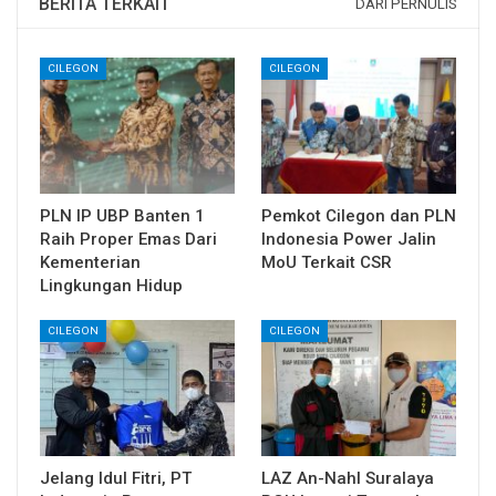
BERITA TERKAIT
DARI PERNULIS
CILEGON
CILEGON
PLN IP UBP Banten 1
Pemkot Cilegon dan PLN
Raih Proper Emas Dari
Indonesia Power Jalin
Kementerian
MoU Terkait CSR
Lingkungan Hidup
CILEGON
CILEGON
Jelang Idul Fitri, PT
LAZ An-Nahl Suralaya