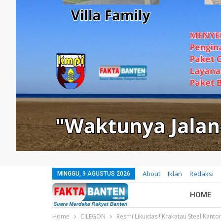
About
Iklan
Redaksi
MINGGU, 9 AGUSTUS 2026
HOME
Home
CILEGON
Resmi Likuidasi! Krakatau Steel Kant