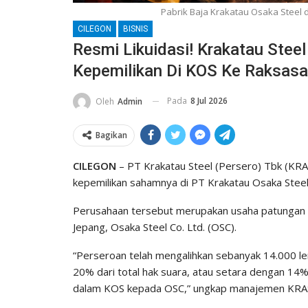
Pabrik Baja Krakatau Osaka Steel d
CILEGON
BISNIS
Resmi Likuidasi! Krakatau Stee
Kepemilikan Di KOS Ke Raksas
Pada
8 Jul 2026
Oleh
Admin
Bagikan
CILEGON
– PT Krakatau Steel (Persero) Tbk (KR
kepemilikan sahamnya di PT Krakatau Osaka Steel
Perusahaan tersebut merupakan usaha patungan (
Jepang, Osaka Steel Co. Ltd. (OSC).
“Perseroan telah mengalihkan sebanyak 14.000 le
20% dari total hak suara, atau setara dengan 14
dalam KOS kepada OSC,” ungkap manajemen KRAS