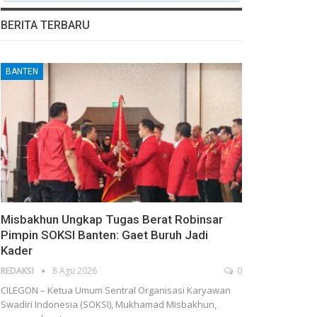
BERITA TERBARU
BANTEN
Misbakhun Ungkap Tugas Berat Robinsar
Pimpin SOKSI Banten: Gaet Buruh Jadi
Kader
REDAKSI
8 Agu 2026
0
CILEGON – Ketua Umum Sentral Organisasi Karyawan
Swadiri Indonesia (SOKSI), Mukhamad Misbakhun,