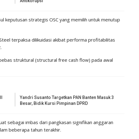
Antikorupsi
l keputusan strategis OSC yang memilih untuk menutup
eel terpaksa dilikuidasi akibat performa profitabilitas
.
ebas struktural (structural free cash flow) pada awal
II
Yandri Susanto Targetkan PAN Banten Masuk 3
Besar, Bidik Kursi Pimpinan DPRD
uat sebagai imbas dari pangkasan signifikan anggaran
lam beberapa tahun terakhir.