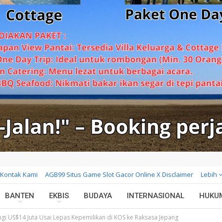
Kontak Kami
AGB99 Situs Game Slot Gacor Online X Disclaimer
Lebih
BANTEN
EKBIS
BUDAYA
INTERNASIONAL
HUKU
ongi US$14 Juta Usai Lepas Kepemilikan di KOS ke Raksasa Jepang