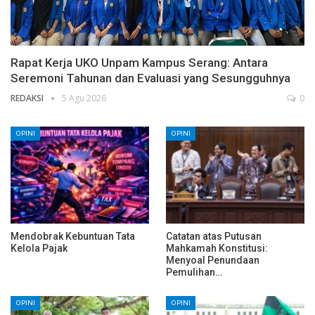
Rapat Kerja UKO Unpam Kampus Serang: Antara
Seremoni Tahunan dan Evaluasi yang Sesungguhnya
REDAKSI
5 Agu 2026
0
OPINI
OPINI
Mendobrak Kebuntuan Tata
Catatan atas Putusan
Kelola Pajak
Mahkamah Konstitusi:
Menyoal Penundaan
Pemulihan…
OPINI
OPINI