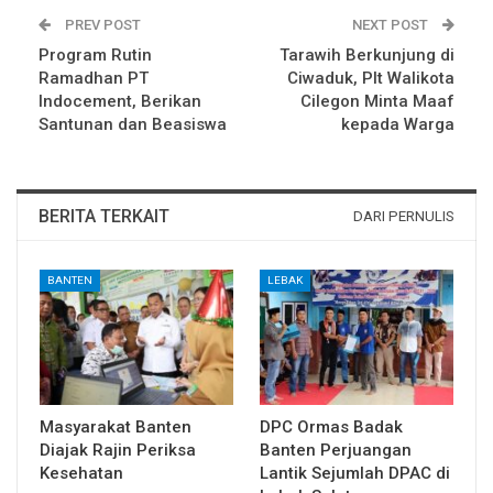
PREV POST
NEXT POST
Program Rutin
Tarawih Berkunjung di
Ramadhan PT
Ciwaduk, Plt Walikota
Indocement, Berikan
Cilegon Minta Maaf
Santunan dan Beasiswa
kepada Warga
BERITA TERKAIT
DARI PERNULIS
BANTEN
LEBAK
Masyarakat Banten
DPC Ormas Badak
Diajak Rajin Periksa
Banten Perjuangan
Kesehatan
Lantik Sejumlah DPAC di