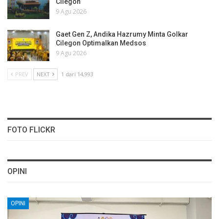
Cilegon
9 Agu 2026
Gaet Gen Z, Andika Hazrumy Minta Golkar
Cilegon Optimalkan Medsos
9 Agu 2026
PREV
NEXT
1 dari 14,993
FOTO FLICKR
OPINI
OPINI