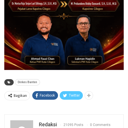
Dinkes Banten
Bagikan
Facebook
Twitter
Redaksi
21095 Posts
0 Comments