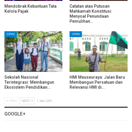
Mendobrak Kebuntuan Tata
Catatan atas Putusan
Kelola Pajak
Mahkamah Konstitusi:
Menyoal Penundaan
Pemulihan…
OPINI
OPINI
Sekolah Nasional
HMI Meuseuraya: Jalan Baru
Terintegrasi: Membangun
Membangun Persatuan dan
Ekosistem Pendidikan…
Relevansi HMI di…
PREV
NEXT
1 dari 203
GOOGLE+