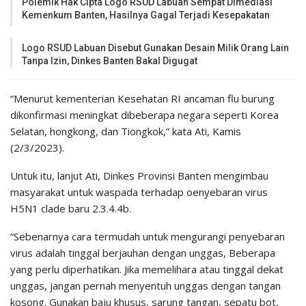
Polemik Hak Cipta Logo RSUD Labuan Sempat Dimediasi
Kemenkum Banten, Hasilnya Gagal Terjadi Kesepakatan
Logo RSUD Labuan Disebut Gunakan Desain Milik Orang Lain
Tanpa Izin, Dinkes Banten Bakal Digugat
“Menurut kementerian Kesehatan RI ancaman flu burung
dikonfirmasi meningkat dibeberapa negara seperti Korea
Selatan, hongkong, dan Tiongkok,” kata Ati, Kamis
(2/3/2023).
Untuk itu, lanjut Ati, Dinkes Provinsi Banten mengimbau
masyarakat untuk waspada terhadap oenyebaran virus
H5N1 clade baru 2.3.4.4b.
“Sebenarnya cara termudah untuk mengurangi penyebaran
virus adalah tinggal berjauhan dengan unggas, Beberapa
yang perlu diperhatikan. Jika memelihara atau tinggal dekat
unggas, jangan pernah menyentuh unggas dengan tangan
kosong. Gunakan baju khusus, sarung tangan, sepatu bot,