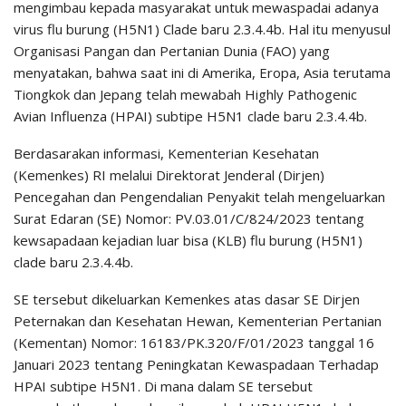
mengimbau kepada masyarakat untuk mewaspadai adanya
virus flu burung (H5N1) Clade baru 2.3.4.4b. Hal itu menyusul
Organisasi Pangan dan Pertanian Dunia (FAO) yang
menyatakan, bahwa saat ini di Amerika, Eropa, Asia terutama
Tiongkok dan Jepang telah mewabah Highly Pathogenic
Avian Influenza (HPAI) subtipe H5N1 clade baru 2.3.4.4b.
Berdasarakan informasi, Kementerian Kesehatan
(Kemenkes) RI melalui Direktorat Jenderal (Dirjen)
Pencegahan dan Pengendalian Penyakit telah mengeluarkan
Surat Edaran (SE) Nomor: PV.03.01/C/824/2023 tentang
kewsapadaan kejadian luar bisa (KLB) flu burung (H5N1)
clade baru 2.3.4.4b.
SE tersebut dikeluarkan Kemenkes atas dasar SE Dirjen
Peternakan dan Kesehatan Hewan, Kementerian Pertanian
(Kementan) Nomor: 16183/PK.320/F/01/2023 tanggal 16
Januari 2023 tentang Peningkatan Kewaspadaan Terhadap
HPAI subtipe H5N1. Di mana dalam SE tersebut