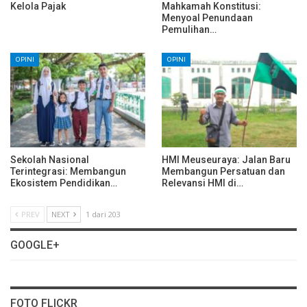
Kelola Pajak
Mahkamah Konstitusi:
Menyoal Penundaan
Pemulihan…
OPINI
OPINI
Sekolah Nasional
HMI Meuseuraya: Jalan Baru
Terintegrasi: Membangun
Membangun Persatuan dan
Ekosistem Pendidikan…
Relevansi HMI di…
PREV
NEXT
1 dari 203
GOOGLE+
FOTO FLICKR