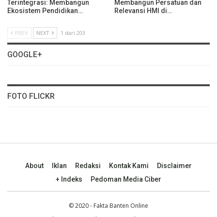
Terintegrasi: Membangun
Membangun Persatuan dan
Ekosistem Pendidikan…
Relevansi HMI di…
PREV
NEXT
1 dari 203
GOOGLE+
FOTO FLICKR
About
Iklan
Redaksi
Kontak Kami
Disclaimer
+ Indeks
Pedoman Media Ciber
© 2020 - Fakta Banten Online