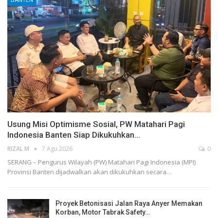
BANTEN
Usung Misi Optimisme Sosial, PW Matahari Pagi
Indonesia Banten Siap Dikukuhkan…
RIZAL M
7 Agu 2026
0
SERANG – Pengurus Wilayah (PW) Matahari Pagi Indonesia (MPI)
Provinsi Banten dijadwalkan akan dikukuhkan secara…
Proyek Betonisasi Jalan Raya Anyer Memakan
Korban, Motor Tabrak Safety…