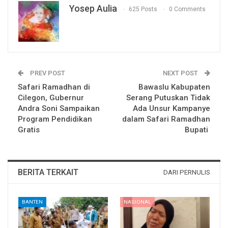
Yosep Aulia
625 Posts
0 Comments
PREV POST
NEXT POST
Safari Ramadhan di
Bawaslu Kabupaten
Cilegon, Gubernur
Serang Putuskan Tidak
Andra Soni Sampaikan
Ada Unsur Kampanye
Program Pendidikan
dalam Safari Ramadhan
Gratis
Bupati
BERITA TERKAIT
DARI PERNULIS
BANTEN
NASIONAL