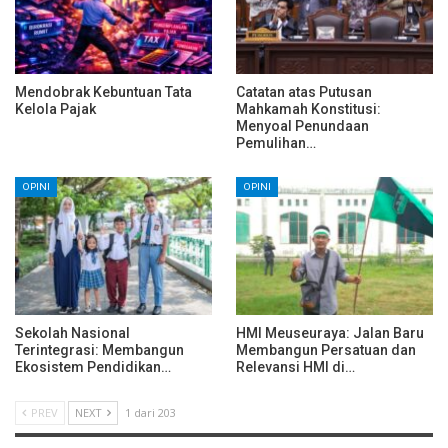
Mendobrak Kebuntuan Tata
Catatan atas Putusan
Kelola Pajak
Mahkamah Konstitusi:
Menyoal Penundaan
Pemulihan…
OPINI
OPINI
Sekolah Nasional
HMI Meuseuraya: Jalan Baru
Terintegrasi: Membangun
Membangun Persatuan dan
Ekosistem Pendidikan…
Relevansi HMI di…
PREV
NEXT
1 dari 203