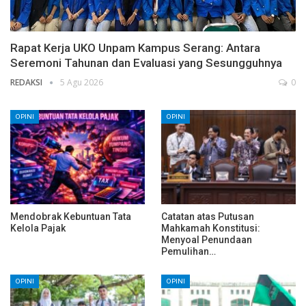
Rapat Kerja UKO Unpam Kampus Serang: Antara
Seremoni Tahunan dan Evaluasi yang Sesungguhnya
REDAKSI
5 Agu 2026
0
OPINI
OPINI
Mendobrak Kebuntuan Tata
Catatan atas Putusan
Kelola Pajak
Mahkamah Konstitusi:
Menyoal Penundaan
Pemulihan…
OPINI
OPINI