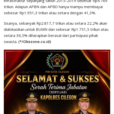
infrastruktur sepanjang tahun 2015-2019 sebesar Rp4.769
triliun. Adapun APBN dan APBD hanya mampu membiayai
sebesar Rp1.951,3 triliun atau setara dengan 41,3%.
Sisanya, sebanyak Rp2.817,7 triliun atau setara 22,2% akan
dialokasikan untuk BUMN dan sebesar Rp1.751,5 triliun atau
setara 36,5% diharapkan berasal dari partisipasi pihak
swasta.
(*/Okezone.co.id)