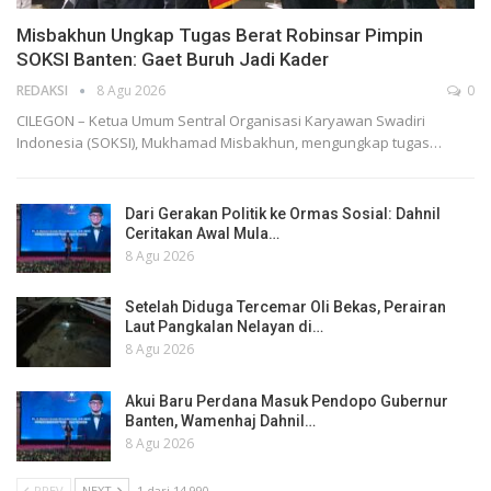
Misbakhun Ungkap Tugas Berat Robinsar Pimpin
SOKSI Banten: Gaet Buruh Jadi Kader
REDAKSI
8 Agu 2026
0
CILEGON – Ketua Umum Sentral Organisasi Karyawan Swadiri
Indonesia (SOKSI), Mukhamad Misbakhun, mengungkap tugas…
Dari Gerakan Politik ke Ormas Sosial: Dahnil
Ceritakan Awal Mula…
8 Agu 2026
Setelah Diduga Tercemar Oli Bekas, Perairan
Laut Pangkalan Nelayan di…
8 Agu 2026
Akui Baru Perdana Masuk Pendopo Gubernur
Banten, Wamenhaj Dahnil…
8 Agu 2026
PREV
NEXT
1 dari 14,990