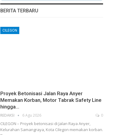
BERITA TERBARU
CILEGON
Proyek Betonisasi Jalan Raya Anyer
Memakan Korban, Motor Tabrak Safety Line
hingga…
REDAKSI
6 Agu 2026
0
CILEGON – Proyek betonisasi di Jalan Raya Anyer,
Kelurahan Samangraya, Kota Cilegon memakan korban.