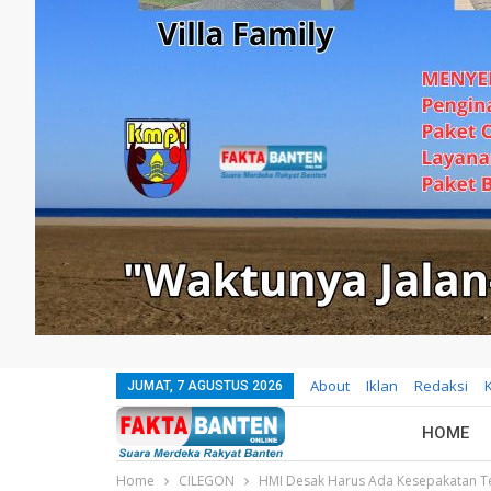
About
Iklan
Redaksi
JUMAT, 7 AGUSTUS 2026
HOME
Home
CILEGON
HMI Desak Harus Ada Kesepakatan T