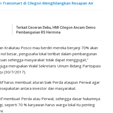
Transmart di Cilegon Menghilangkan Resapan Air
Terkait Ceceran Debu, HMI Cilegon Ancam Demo
Pembangunan RS Hermina
an Krakatau Posco mau berdiri mereka berjanji 70% akan
 nol besar, pengusaha lokal terlibat dalam pembangunan
i acuan sehingga masyarakat tidak dapat menggugat,”
 juga merupakan Wakil Sekretaris Umum Bidang Partisipasi
u (30/7/2017).
ekutif harus membuat aturan baik Perda ataupun Perwal agar
kesepakatan antara investor dan masyarakat.
kutif membuat Perda atau Perwal, sehingga dasar hukumnya
gi, seperti 70 % karyawan harus warga lokal itu penting
ya.