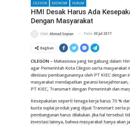
CILEGON
EKONOMI
HUKUM
HMI Desak Harus Ada Kesepaka
Dengan Masyarakat
Pada
30 Jul 2017
Oleh
Ahmad Sopian
Bagikan
CILEGON –
Mahasiswa yang tergabung dalam Him
agar Pemerintah Kota Cilegon serta masyarakat 
diinisiasi pembangunannya oleh PT KIEC dengan in
masyarakat mendapatkan garansi kesejahteraan, unt
PT KIEC, Transmart dengan Pemerintah dan masy
Kesepakatan seperti tenaga kerja harus 70 % dar
kuota suplai produk yang dijual Transmart serta
pembangunan harus dilakukan. Jika hal tersebut ti
investasi lainnya, bahwa masyarakat hanya akan j