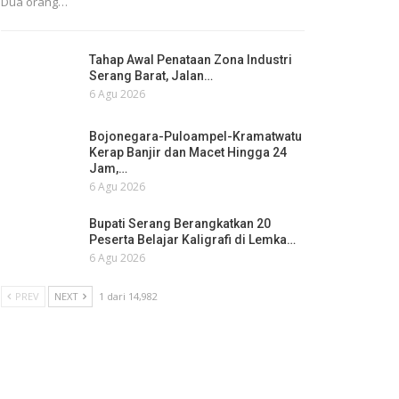
Dua orang…
Tahap Awal Penataan Zona Industri
Serang Barat, Jalan…
6 Agu 2026
Bojonegara-Puloampel-Kramatwatu
Kerap Banjir dan Macet Hingga 24
Jam,…
6 Agu 2026
Bupati Serang Berangkatkan 20
Peserta Belajar Kaligrafi di Lemka…
6 Agu 2026
PREV
NEXT
1 dari 14,982