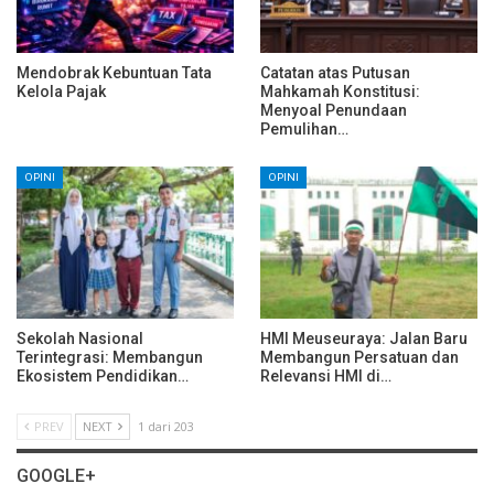
Mendobrak Kebuntuan Tata
Catatan atas Putusan
Kelola Pajak
Mahkamah Konstitusi:
Menyoal Penundaan
Pemulihan…
OPINI
OPINI
Sekolah Nasional
HMI Meuseuraya: Jalan Baru
Terintegrasi: Membangun
Membangun Persatuan dan
Ekosistem Pendidikan…
Relevansi HMI di…
PREV
NEXT
1 dari 203
GOOGLE+