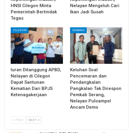
HNSI Cilegon Minta
Nelayan Mengeluh Cari
Pemerintah Bertindak
Ikan Jadi Susah
Tegas
CILEGON
SERANG
Iuran Ditanggung APBD,
Keluhan Soal
Nelayan di Cilegon
Pencemaran dan
Dapat Santunan
Pendangkalan
Kematian Dari BPJS
Pangkalan Tak Direspon
Ketenagakerjaan
Pemkab Serang,
Nelayan Puloampel
Ancam Demo
PREV
NEXT