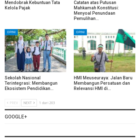
Mendobrak Kebuntuan Tata
Catatan atas Putusan
Kelola Pajak
Mahkamah Konstitusi:
Menyoal Penundaan
Pemulihan…
OPINI
OPINI
Sekolah Nasional
HMI Meuseuraya: Jalan Baru
Terintegrasi: Membangun
Membangun Persatuan dan
Ekosistem Pendidikan…
Relevansi HMI di…
PREV
NEXT
1 dari 203
GOOGLE+