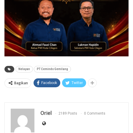
Nelayan
PT Cemindo Gemilang
Bagikan
Facebook
Twitter
Oriel
2189 Posts
0 Comments