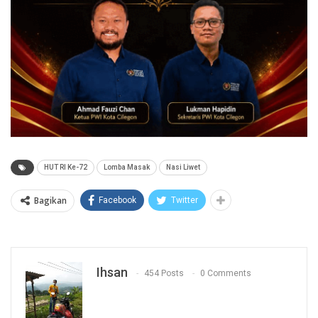
HUT RI Ke-72
Lomba Masak
Nasi Liwet
Bagikan
Facebook
Twitter
Ihsan
454 Posts
0 Comments