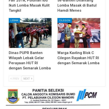
Fair 2018, Puluhan Ibu
se-Banten Ditantang
Ikuti Lomba Masak Kulit
Lomba Masak di Baitul
Tangkil
Hamdi Menes
LEBAK
CILEGON
Dinas PUPR Banten
Warga Kavling Blok C
Wilayah Lebak Gelar
Cilegon Rayakan HUT RI
Perayaan HUT RI
dengan Semarak Lomba
dengan Semarak Lomba
PREV
NEXT