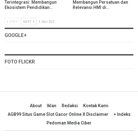
Terintegrasi: Membangun
Membangun Persatuan dan
Ekosistem Pendidikan…
Relevansi HMI di…
PREV
NEXT
1 dari 203
GOOGLE+
FOTO FLICKR
About
Iklan
Redaksi
Kontak Kami
AGB99 Situs Game Slot Gacor Online X Disclaimer
+ Indeks
Pedoman Media Ciber