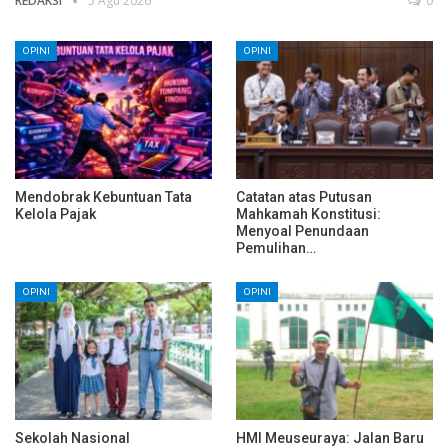
REDAKSI
5 Agu 2026
0
OPINI
OPINI
Mendobrak Kebuntuan Tata
Catatan atas Putusan
Kelola Pajak
Mahkamah Konstitusi:
Menyoal Penundaan
Pemulihan…
OPINI
OPINI
Sekolah Nasional
HMI Meuseuraya: Jalan Baru