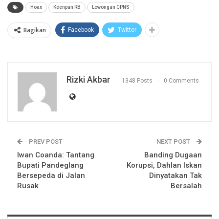
Hoax
Keenpan RB
Lowongan CPNS
Bagikan
Facebook
Twitter
Rizki Akbar
1348 Posts
0 Comments
PREV POST
NEXT POST
Iwan Coanda: Tantang
Banding Dugaan
Bupati Pandeglang
Korupsi, Dahlan Iskan
Bersepeda di Jalan
Dinyatakan Tak
Rusak
Bersalah