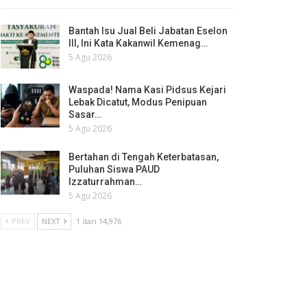
Bantah Isu Jual Beli Jabatan Eselon
III, Ini Kata Kakanwil Kemenag…
5 Agu 2026
Waspada! Nama Kasi Pidsus Kejari
Lebak Dicatut, Modus Penipuan
Sasar…
5 Agu 2026
Bertahan di Tengah Keterbatasan,
Puluhan Siswa PAUD
Izzaturrahman…
5 Agu 2026
PREV
NEXT
1 dari 14,976