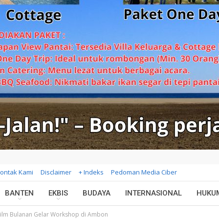
ontak Kami
Disclaimer
+ Indeks
Pedoman Media Ciber
BANTEN
EKBIS
BUDAYA
INTERNASIONAL
HUKU
 Film Bulanan Gelar Workshop di Ambon