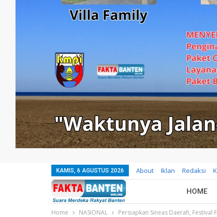
About
Iklan
Redaksi
K
KAMIS, 6 AGUSTUS 2026
HOME
Home
NASIONAL
Persiapkan Sineas Daerah, Festival