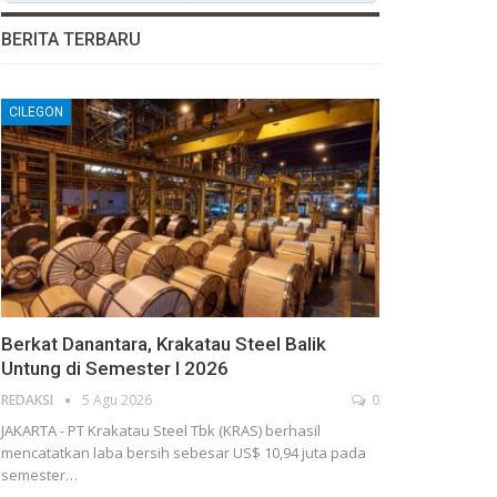
BERITA TERBARU
CILEGON
Berkat Danantara, Krakatau Steel Balik
Untung di Semester I 2026
REDAKSI
5 Agu 2026
0
JAKARTA - PT Krakatau Steel Tbk (KRAS) berhasil
mencatatkan laba bersih sebesar US$ 10,94 juta pada
semester…