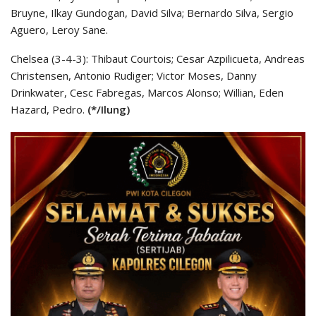
Bruyne, Ilkay Gundogan, David Silva; Bernardo Silva, Sergio
Aguero, Leroy Sane.
Chelsea (3-4-3): Thibaut Courtois; Cesar Azpilicueta, Andreas
Christensen, Antonio Rudiger; Victor Moses, Danny
Drinkwater, Cesc Fabregas, Marcos Alonso; Willian, Eden
Hazard, Pedro.
(*/Ilung)