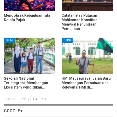
Mendobrak Kebuntuan Tata
Catatan atas Putusan
Kelola Pajak
Mahkamah Konstitusi:
Menyoal Penundaan
Pemulihan…
OPINI
OPINI
Sekolah Nasional
HMI Meuseuraya: Jalan Baru
Terintegrasi: Membangun
Membangun Persatuan dan
Ekosistem Pendidikan…
Relevansi HMI di…
PREV
NEXT
1 dari 203
GOOGLE+