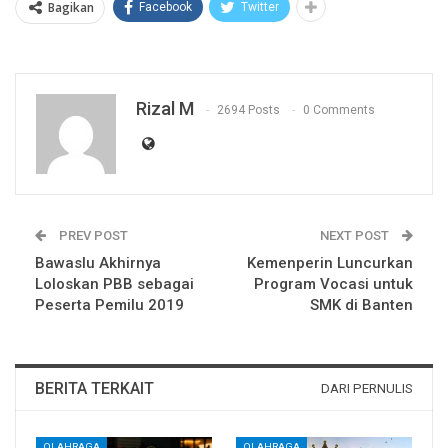
Bagikan
Facebook
Twitter
Rizal M
2694 Posts
0 Comments
PREV POST
NEXT POST
Bawaslu Akhirnya
Kemenperin Luncurkan
Loloskan PBB sebagai
Program Vocasi untuk
Peserta Pemilu 2019
SMK di Banten
BERITA TERKAIT
DARI PERNULIS
OLAHRAGA
OLAHRAGA