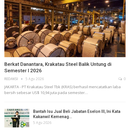
Berkat Danantara, Krakatau Steel Balik Untung di
Semester I 2026
REDAKSI
5 Agu 2026
0
JAKARTA - PT Krakatau Steel Tbk (KRAS) berhasil mencatatkan laba
bersih sebesar US$ 10,94 juta pada semester…
Bantah Isu Jual Beli Jabatan Eselon III, Ini Kata
Kakanwil Kemenag…
5 Agu 2026