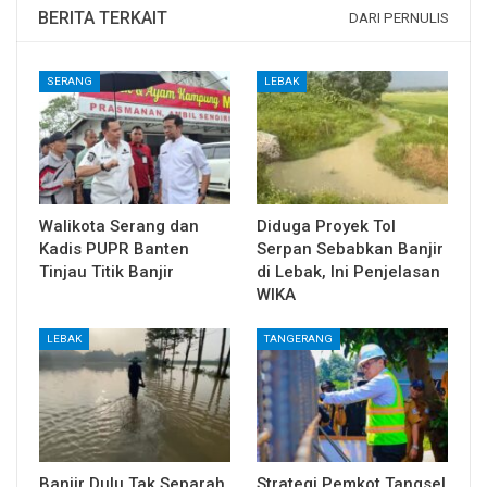
BERITA TERKAIT
DARI PERNULIS
SERANG
LEBAK
Walikota Serang dan
Diduga Proyek Tol
Kadis PUPR Banten
Serpan Sebabkan Banjir
Tinjau Titik Banjir
di Lebak, Ini Penjelasan
WIKA
LEBAK
TANGERANG
Banjir Dulu Tak Separah
Strategi Pemkot Tangsel