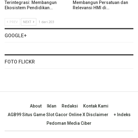
Terintegrasi: Membangun
Membangun Persatuan dan
Ekosistem Pendidikan…
Relevansi HMI di…
PREV
NEXT
1 dari 203
GOOGLE+
FOTO FLICKR
About
Iklan
Redaksi
Kontak Kami
AGB99 Situs Game Slot Gacor Online X Disclaimer
+ Indeks
Pedoman Media Ciber