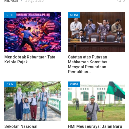
REDAKSI
5 Agu 2026
0
OPINI
OPINI
Mendobrak Kebuntuan Tata
Catatan atas Putusan
Kelola Pajak
Mahkamah Konstitusi:
Menyoal Penundaan
Pemulihan…
OPINI
OPINI
Sekolah Nasional
HMI Meuseuraya: Jalan Baru