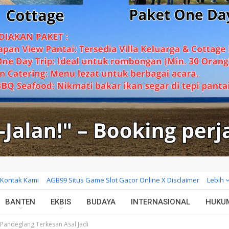
Kontak Kami
AGB99 Situs Game Slot Gacor Online X Disclaimer
Lebih
BANTEN
EKBIS
BUDAYA
INTERNASIONAL
HUKU
 Pandeglang Terkesan Asal Jadi