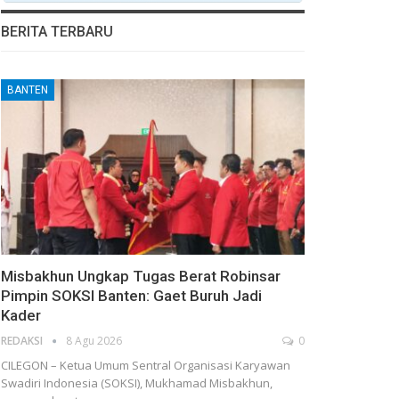
BERITA TERBARU
BANTEN
Misbakhun Ungkap Tugas Berat Robinsar
Pimpin SOKSI Banten: Gaet Buruh Jadi
Kader
REDAKSI
8 Agu 2026
0
CILEGON – Ketua Umum Sentral Organisasi Karyawan
Swadiri Indonesia (SOKSI), Mukhamad Misbakhun,