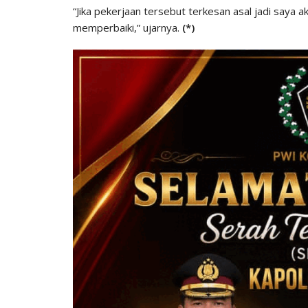
“Jika pekerjaan tersebut terkesan asal jadi saya 
memperbaiki,” ujarnya.
(*)