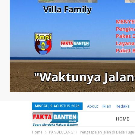
About
Iklan
Redaksi
MINGGU, 9 AGUSTUS 2026
HOME
Home
PANDEGLANG
Pengaspalan Jalan di Desa Tugu