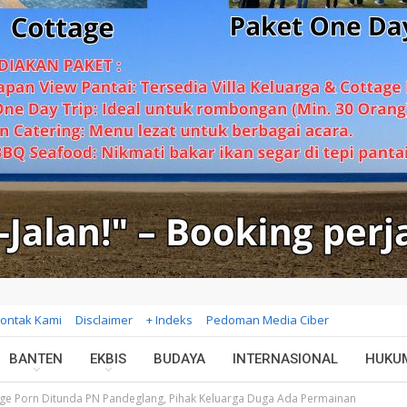
ontak Kami
Disclaimer
+ Indeks
Pedoman Media Ciber
BANTEN
EKBIS
BUDAYA
INTERNASIONAL
HUKU
ge Porn Ditunda PN Pandeglang, Pihak Keluarga Duga Ada Permainan