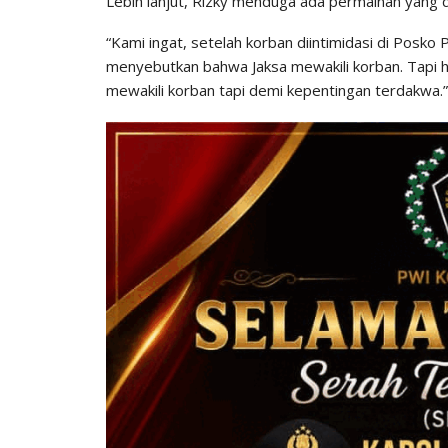
Lebih lanjut, Rizky menduga ada permainan yang 
“Kami ingat, setelah korban diintimidasi di Posk
menyebutkan bahwa Jaksa mewakili korban. Tapi ha
mewakili korban tapi demi kepentingan terdakwa.