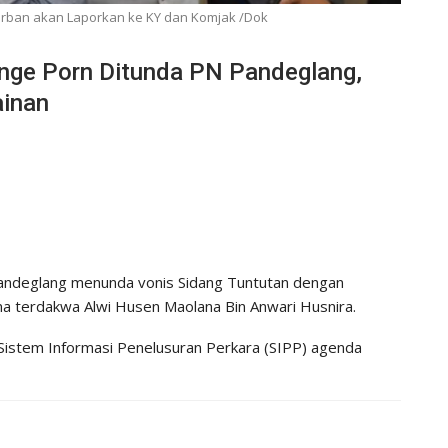
orban akan Laporkan ke KY dan Komjak /Dok
nge Porn Ditunda PN Pandeglang,
ainan
andeglang menunda vonis Sidang Tuntutan dengan
 terdakwa Alwi Husen Maolana Bin Anwari Husnira.
si Sistem Informasi Penelusuran Perkara (SIPP) agenda