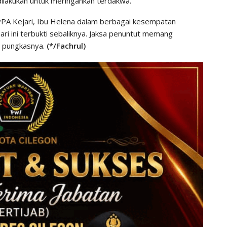
dilakukan untuk meringankan terdakwa.
o PPA Kejari, Ibu Helena dalam berbagai kesempatan
ri ini terbukti sebaliknya. Jaksa penuntut memang
” pungkasnya.
(*/Fachrul)