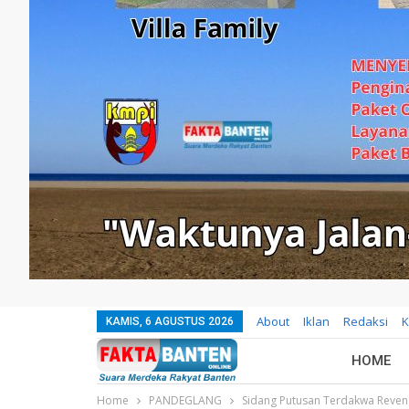
About
Iklan
Redaksi
K
KAMIS, 6 AGUSTUS 2026
HOME
Home
PANDEGLANG
Sidang Putusan Terdakwa Reven