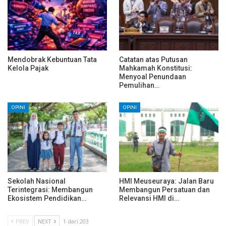
Mendobrak Kebuntuan Tata
Catatan atas Putusan
Kelola Pajak
Mahkamah Konstitusi:
Menyoal Penundaan
Pemulihan…
OPINI
OPINI
Sekolah Nasional
HMI Meuseuraya: Jalan Baru
Terintegrasi: Membangun
Membangun Persatuan dan
Ekosistem Pendidikan…
Relevansi HMI di…
PREV
NEXT
1 dari 203