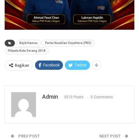
Najib Hamas
Partai Keadilan Sejahtera (PKS)
Pilkada Kota Serang 2018
Bagikan
Facebook
Twitter
Admin
3510 Posts
0 Comments
PREV POST
NEXT POST