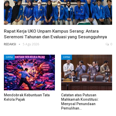
Rapat Kerja UKO Unpam Kampus Serang: Antara
Seremoni Tahunan dan Evaluasi yang Sesungguhnya
REDAKSI
5 Agu 2026
0
OPINI
OPINI
Mendobrak Kebuntuan Tata
Catatan atas Putusan
Kelola Pajak
Mahkamah Konstitusi:
Menyoal Penundaan
Pemulihan…