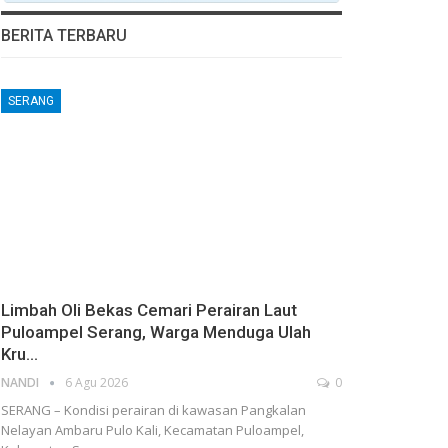
BERITA TERBARU
SERANG
Limbah Oli Bekas Cemari Perairan Laut
Puloampel Serang, Warga Menduga Ulah
Kru…
NANDI
6 Agu 2026
0
SERANG – Kondisi perairan di kawasan Pangkalan
Nelayan Ambaru Pulo Kali, Kecamatan Puloampel,