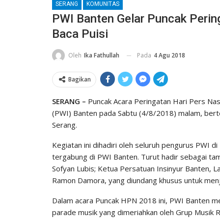
SERANG
KOMUNITAS
PWI Banten Gelar Puncak Peri
Baca Puisi
Pada
4 Agu 2018
Oleh
Ika Fathullah
Bagikan
SERANG –
Puncak Acara Peringatan Hari Pers Nas
(PWI) Banten pada Sabtu (4/8/2018) malam, bert
Serang.
Kegiatan ini dihadiri oleh seluruh pengurus PWI 
tergabung di PWI Banten. Turut hadir sebagai ta
Sofyan Lubis; Ketua Persatuan Insinyur Banten,
Ramon Damora, yang diundang khusus untuk menjad
Dalam acara Puncak HPN 2018 ini, PWI Banten me
parade musik yang dimeriahkan oleh Grup Musik 