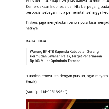
Pers bersatu. Sikap PWI jelas bahwa itu momentu
Kemerdekaan Indonesia dan kita berpegang pada 
berposisi sebagai mitra pemerintah sehingga kedu
Firdaus juga menjelaskan bahwa puisi bisa menja
hatinya.
BACA JUGA
Warung BPHTB Bapenda Kabupaten Serang
Permudah Layanan Pajak, Target Penerimaan
Rp163 Miliar Optimistis Tercapai
“Luapkan emosi kita dengan puisi ini, agar mayara
Emak)
[socialpoll id=”2513964″]