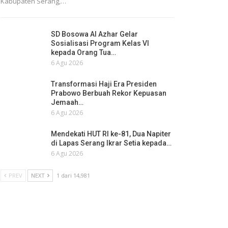
Kabupaten Serang,…
SD Bosowa Al Azhar Gelar
Sosialisasi Program Kelas VI
kepada Orang Tua…
6 Agu 2026
Transformasi Haji Era Presiden
Prabowo Berbuah Rekor Kepuasan
Jemaah…
6 Agu 2026
Mendekati HUT RI ke-81, Dua Napiter
di Lapas Serang Ikrar Setia kepada…
6 Agu 2026
PREV
NEXT
1 dari 14,981