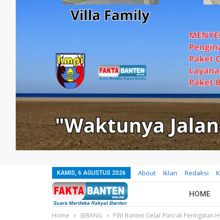
About
Iklan
Redaksi
K
KAMIS, 6 AGUSTUS 2026
HOME
Home
SERANG
PWI Banten Gelar Puncak Peringatan 