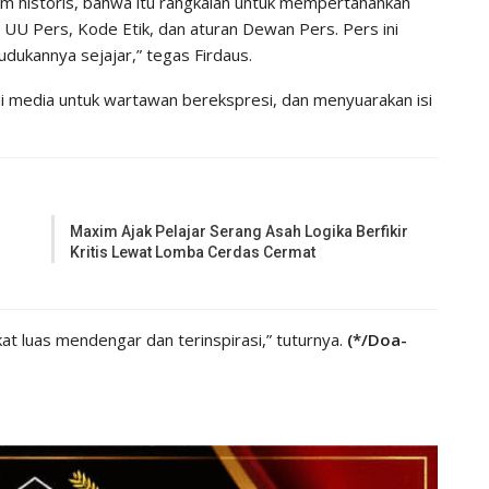
m historis, bahwa itu rangkaian untuk mempertahankan
UU Pers, Kode Etik, dan aturan Dewan Pers. Pers ini
dukannya sejajar,” tegas Firdaus.
di media untuk wartawan berekspresi, dan menyuarakan isi
Maxim Ajak Pelajar Serang Asah Logika Berfikir
Kritis Lewat Lomba Cerdas Cermat
kat luas mendengar dan terinspirasi,” tuturnya.
(*/Doa-