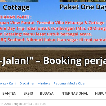
ontak Kami
Disclaimer
+ Indeks
Pedoman Media Ciber
BANTEN
EKBIS
BUDAYA
INTERNASIONAL
HUKU
HPN 2018 dengan Lomba Baca Puisi