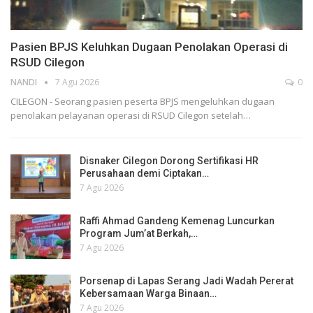
Pasien BPJS Keluhkan Dugaan Penolakan Operasi di
RSUD Cilegon
NANDI
7 Agu 2026
0
CILEGON - Seorang pasien peserta BPJS mengeluhkan dugaan
penolakan pelayanan operasi di RSUD Cilegon setelah…
Disnaker Cilegon Dorong Sertifikasi HR
Perusahaan demi Ciptakan…
7 Agu 2026
Raffi Ahmad Gandeng Kemenag Luncurkan
Program Jum’at Berkah,…
7 Agu 2026
Porsenap di Lapas Serang Jadi Wadah Pererat
Kebersamaan Warga Binaan…
7 Agu 2026