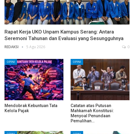
Rapat Kerja UKO Unpam Kampus Serang: Antara
Seremoni Tahunan dan Evaluasi yang Sesungguhnya
REDAKSI
5 Agu 2026
0
OPINI
OPINI
Mendobrak Kebuntuan Tata
Catatan atas Putusan
Kelola Pajak
Mahkamah Konstitusi:
Menyoal Penundaan
Pemulihan…
OPINI
OPINI