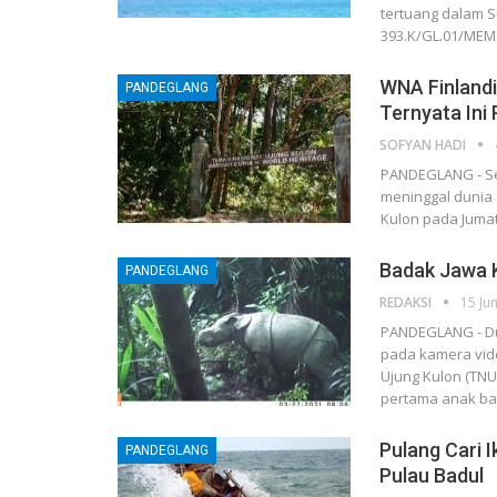
tertuang dalam S
393.K/GL.01/MEM
WNA Finlandi
PANDEGLANG
Ternyata Ini
SOFYAN HADI
PANDEGLANG - Seo
meninggal dunia 
Kulon pada Juma
Badak Jawa K
PANDEGLANG
REDAKSI
15 Ju
PANDEGLANG - Du
pada kamera vid
Ujung Kulon (TNU
pertama anak b
Pulang Cari 
PANDEGLANG
Pulau Badul