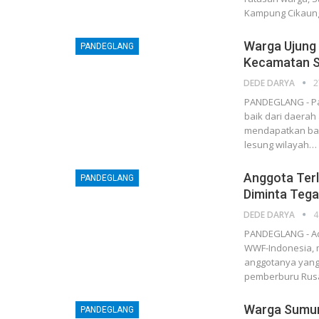
Kampung Cikaun
Warga Ujung
PANDEGLANG
Kecamatan 
DEDE DARYA
2
PANDEGLANG - Pa
baik dari daerah
mendapatkan bant
lesung wilayah…
Anggota Terli
PANDEGLANG
Diminta Teg
DEDE DARYA
4
PANDEGLANG - Ad
WWF-Indonesia, m
anggotanya yang 
pemberburu Rus
Warga Sumur
PANDEGLANG