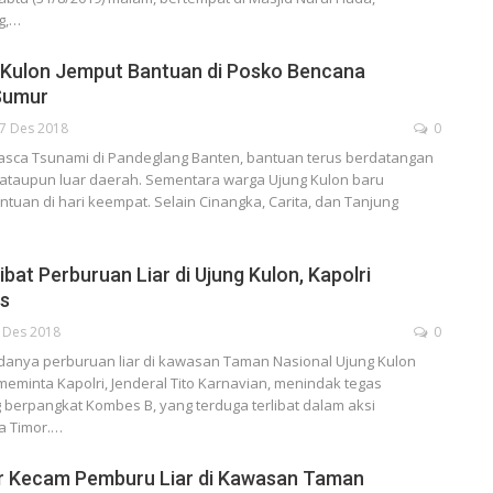
g,…
 Kulon Jemput Bantuan di Posko Bencana
Sumur
7 Des 2018
0
sca Tsunami di Pandeglang Banten, bantuan terus berdatangan
 ataupun luar daerah. Sementara warga Ujung Kulon baru
uan di hari keempat. Selain Cinangka, Carita, dan Tanjung
bat Perburuan Liar di Ujung Kulon, Kapolri
as
 Des 2018
0
anya perburuan liar di kawasan Taman Nasional Ujung Kulon
eminta Kapolri, Jenderal Tito Karnavian, menindak tegas
berpangkat Kombes B, yang terduga terlibat dalam aksi
a Timor.…
 Kecam Pemburu Liar di Kawasan Taman