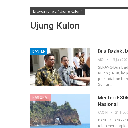
Browsing Tag: "Ujung Kulon"
Ujung Kulon
Dua Badak Ja
BANTEN
AJO
13 Jun 20
SERANG-Dua Bada
Kulon (TNUK) ke 
pemindahan berd
Sumur,…
Menteri ESD
NASIONAL
Nasional
FAQIH
21 Nov
PANDEGLANG - Men
telah menetapkan