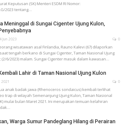
urat Keputusan (SK) Menteri ESDM RI Nomor:
.G/2023 tentang…
a Meninggal di Sungai Cigenter Ujung Kulon,
 Penyebabnya
4 Jun 2023
0
rang wisatawan asal Finlandia, Rauno Kalevi (67) dilaporkan
saat tengah berkano di Sungai Cigenter, Taman Nasional Ujung
t (2/6/2023) malam. Sungai Cigenter masuk dalam kawasan…
embali Lahir di Taman Nasional Ujung Kulon
n 2021
0
a anak badak jawa (Rhenoceros sondaicus) kembali terlihat
eo trap di wilayah Semenanjung Ujung Kulon, Taman Nasional
K) mulai bulan Maret 2021. Ini merupakan temuan kelahiran
adak
…
Ikan, Warga Sumur Pandeglang Hilang di Perairan