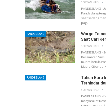
SOFYAN HADI
PANDEGLANG- Udi
Pandeglang tengg
saat sedang menc
pagi.
…
Warga Taman 
PANDEGLANG
Saat Cari Ke
SOFYAN HADI
PANDEGLANG - Su
Kecamatan Sumur
muara berukuran 
Muara Cibanua, 
Tahun Baru I
PANDEGLANG
Terhindar da
SOFYAN HADI
PANDEGLANG - Peri
masyarakat Desa 
ratusan warga, S