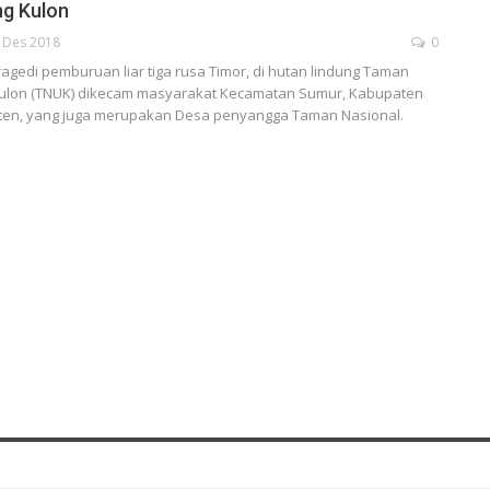
ng Kulon
 Des 2018
0
gedi pemburuan liar tiga rusa Timor, di hutan lindung Taman
Kulon (TNUK) dikecam masyarakat Kecamatan Sumur, Kabupaten
ten, yang juga merupakan Desa penyangga Taman Nasional.