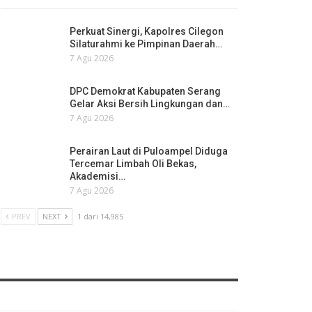
Perkuat Sinergi, Kapolres Cilegon
Silaturahmi ke Pimpinan Daerah…
7 Agu 2026
DPC Demokrat Kabupaten Serang
Gelar Aksi Bersih Lingkungan dan…
7 Agu 2026
Perairan Laut di Puloampel Diduga
Tercemar Limbah Oli Bekas,
Akademisi…
7 Agu 2026
PREV
NEXT
1 dari 14,985