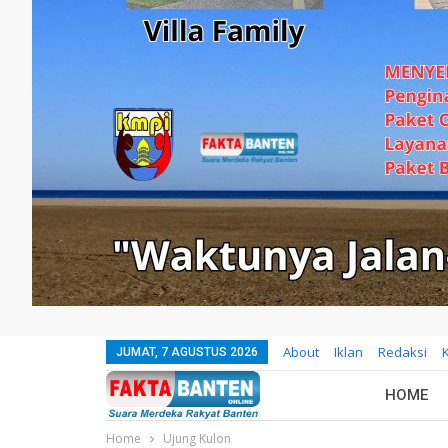
About
Iklan
Redaksi
JUMAT, 7 AGUSTUS 2026
HOME
Home
Ujung Kulon