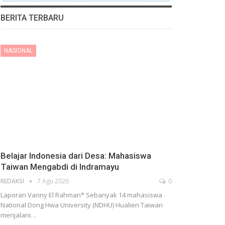
BERITA TERBARU
NASIONAL
Belajar Indonesia dari Desa: Mahasiswa
Taiwan Mengabdi di Indramayu
REDAKSI
7 Agu 2026
0
Laporan Vanny El Rahman* Sebanyak 14 mahasiswa
National Dong Hwa University (NDHU) Hualien Taiwan
menjalani…