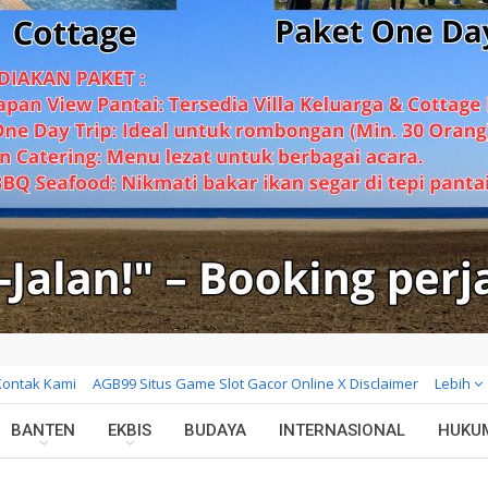
Kontak Kami
AGB99 Situs Game Slot Gacor Online X Disclaimer
Lebih
BANTEN
EKBIS
BUDAYA
INTERNASIONAL
HUKU