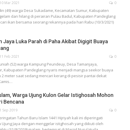
10 Mar 2021
0
n (49) warga Desa Sukadame, Kecamatan Sumur, Kabupaten
elam dan hilang di perairan Pulau Badul, Kabupaten Pandeglang
ari ikan bersama seorang rekannya pada hari Rabu (10/3/2021)
Jaya Luka Parah di Paha Akibat Digigit Buaya
rang
11 Feb 2021
0
niah (52) warga Kampung Peundeuy, Desa Tamanjaya,
, Kabupaten Pandeglang nyaris menjadi mangsa seekor buaya
2 meter saat sedang mencari kerang di pesisir pantai dekat
Kamis
…
slam, Warga Ujung Kulon Gelar Istighosah Mohon
ri Bencana
1 Sep 2019
0
ngatan Tahun Baru Islam 1441 Hijriyah kali ini diperingati
Ujung Jaya dengan menggelar istighosah yang diikuti oleh
abtu (31/8/2019) malam, bertempat di Masjid Nurul Huda,