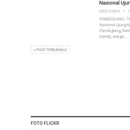
Nasional Uju
DEDE DARYA
3
PANDEGLANG - Tra
Nasional Ujung 
Pandeglang, Ban
Dandy, warga…
POST TERDAHULU
FOTO FLICKR