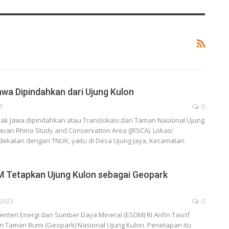
wa Dipindahkan dari Ujung Kulon
25
0
k Jawa dipindahkan atau Translokasi dari Taman Nasional Ujung
Javan Rhino Study and Conservation Area (JRSCA). Lokasi
ekatan dengan TNUK, yaitu di Desa Ujung Jaya, Kecamatan
M Tetapkan Ujung Kulon sebagai Geopark
 2023
0
teri Energi dan Sumber Daya Mineral (ESDM) RI Arifin Tasrif
 Taman Bumi (Geopark) Nasional Ujung Kulon. Penetapan itu