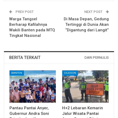
PREV POST
NEXT POST
Warga Tangsel
Di Masa Depan, Gedung
Berharap Kafilahnya
Tertinggi di Dunia Akan
Wakili Banten pada MTQ
“Digantung dari Langit”
Tingkat Nasional
BERITA TERKAIT
DARI PERNULIS
BANTEN
CILEGON
Pantau Pantai Anyer,
H+2 Lebaran Kemarin
Gubernur Andra Soni
Jalur Wisata Pantai