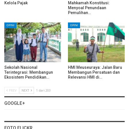
Kelola Pajak
Mahkamah Konstitusi:
Menyoal Penundaan
Pemulihan…
OPINI
OPINI
Sekolah Nasional
HMI Meuseuraya: Jalan Baru
Terintegrasi: Membangun
Membangun Persatuan dan
Ekosistem Pendidikan…
Relevansi HMI di…
PREV
NEXT
1 dari 203
GOOGLE+
FOTO FLICKR