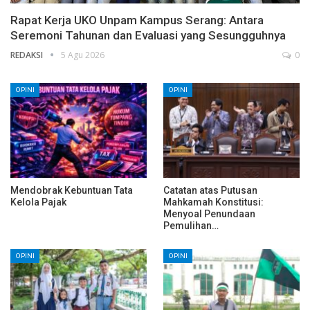
Rapat Kerja UKO Unpam Kampus Serang: Antara
Seremoni Tahunan dan Evaluasi yang Sesungguhnya
REDAKSI
5 Agu 2026
0
OPINI
OPINI
Mendobrak Kebuntuan Tata
Catatan atas Putusan
Kelola Pajak
Mahkamah Konstitusi:
Menyoal Penundaan
Pemulihan…
OPINI
OPINI