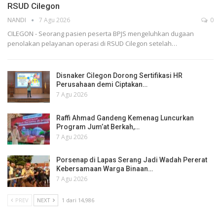
RSUD Cilegon
NANDI
7 Agu 2026
0
CILEGON - Seorang pasien peserta BPJS mengeluhkan dugaan
penolakan pelayanan operasi di RSUD Cilegon setelah…
Disnaker Cilegon Dorong Sertifikasi HR
Perusahaan demi Ciptakan…
7 Agu 2026
Raffi Ahmad Gandeng Kemenag Luncurkan
Program Jum’at Berkah,…
7 Agu 2026
Porsenap di Lapas Serang Jadi Wadah Pererat
Kebersamaan Warga Binaan…
7 Agu 2026
PREV
NEXT
1 dari 14,986