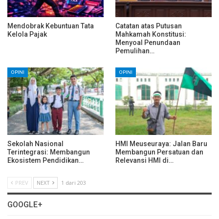
Mendobrak Kebuntuan Tata
Catatan atas Putusan
Kelola Pajak
Mahkamah Konstitusi:
Menyoal Penundaan
Pemulihan…
OPINI
OPINI
Sekolah Nasional
HMI Meuseuraya: Jalan Baru
Terintegrasi: Membangun
Membangun Persatuan dan
Ekosistem Pendidikan…
Relevansi HMI di…
PREV
NEXT
1 dari 203
GOOGLE+