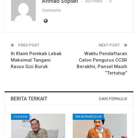
Ahmad Sopian
303 Posts
0
Comments
PREV POST
NEXT POST
Iti Klaim Pemkab Lebak
Waktu Pendaftaran
Maksimal Tangani
Calon Pengurus CCSR
Kasus Gizi Buruk
Berakhir, Pansel Masih
“Tertutup”
BERITA TERKAIT
DARI PERNULIS
CILEGON
TAK BERKATEGORI