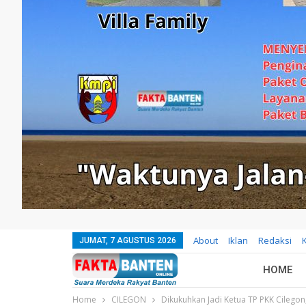
About
Iklan
Redaksi
JUMAT, 7 AGUSTUS 2026
HOME
Home
CILEGON
Dikukuhkan Jadi Ketua TP PKK Cilegon