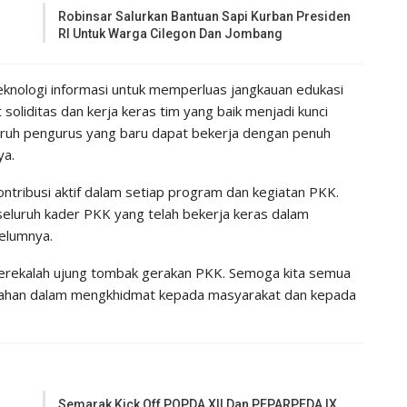
Robinsar Salurkan Bantuan Sapi Kurban Presiden
RI Untuk Warga Cilegon Dan Jombang
knologi informasi untuk memperluas jangkauan edukasi
liditas dan kerja keras tim yang baik menjadi kunci
luruh pengurus yang baru dapat bekerja dengan penuh
ya.
ntribusi aktif dalam setiap program dan kegiatan PKK.
 seluruh kader PKK yang telah bekerja keras dalam
elumnya.
 merekalah ujung tombak gerakan PKK. Semoga kita semua
kahan dalam mengkhidmat kepada masyarakat dan kepada
Semarak Kick Off POPDA XII Dan PEPARPEDA IX