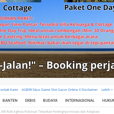
Kontak Kami
AGB99 Situs Game Slot Gacor Online X Disclaimer
Lebih
BANTEN
EKBIS
BUDAYA
INTERNASIONAL
HUKU
, Alfi Rizki Aghnia Robinsar Tekankan Pentingnya Inovasi dan Adaptasi