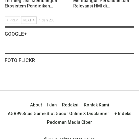
Terintegrasi: Membangun
Membangun Persatuan dan
Ekosistem Pendidikan…
Relevansi HMI di…
PREV
NEXT
1 dari 203
GOOGLE+
FOTO FLICKR
About
Iklan
Redaksi
Kontak Kami
AGB99 Situs Game Slot Gacor Online X Disclaimer
+ Indeks
Pedoman Media Ciber