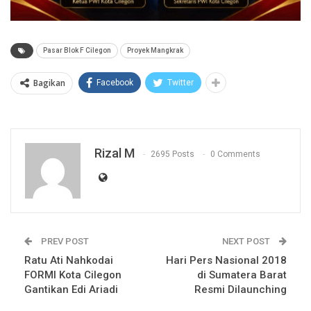
Pasar Blok F Cilegon
Proyek Mangkrak
Bagikan
Facebook
Twitter
Rizal M
2695 Posts
0 Comments
PREV POST
NEXT POST
Ratu Ati Nahkodai
Hari Pers Nasional 2018
FORMI Kota Cilegon
di Sumatera Barat
Gantikan Edi Ariadi
Resmi Dilaunching