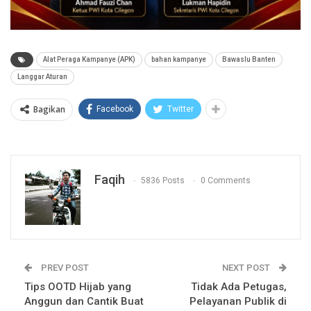
Alat Peraga Kampanye (APK)
bahan kampanye
Bawaslu Banten
Langgar Aturan
Bagikan
Facebook
Twitter
Faqih
5836 Posts
0 Comments
PREV POST
NEXT POST
Tips OOTD Hijab yang
Tidak Ada Petugas,
Anggun dan Cantik Buat
Pelayanan Publik di