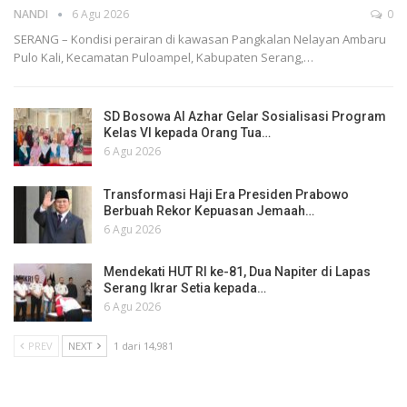
NANDI
6 Agu 2026
0
SERANG – Kondisi perairan di kawasan Pangkalan Nelayan Ambaru
Pulo Kali, Kecamatan Puloampel, Kabupaten Serang,…
SD Bosowa Al Azhar Gelar Sosialisasi Program
Kelas VI kepada Orang Tua…
6 Agu 2026
Transformasi Haji Era Presiden Prabowo
Berbuah Rekor Kepuasan Jemaah…
6 Agu 2026
Mendekati HUT RI ke-81, Dua Napiter di Lapas
Serang Ikrar Setia kepada…
6 Agu 2026
PREV
NEXT
1 dari 14,981