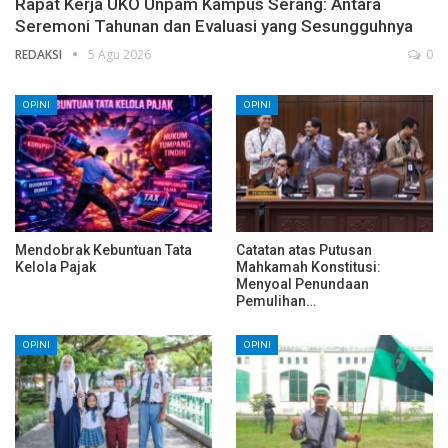
Rapat Kerja UKO Unpam Kampus Serang: Antara
Seremoni Tahunan dan Evaluasi yang Sesungguhnya
REDAKSI
5 Agu 2026
0
OPINI
OPINI
Mendobrak Kebuntuan Tata
Catatan atas Putusan
Kelola Pajak
Mahkamah Konstitusi:
Menyoal Penundaan
Pemulihan…
OPINI
OPINI