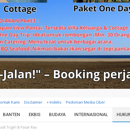
ontak Kami
Disclaimer
+ Indeks
Pedoman Media Ciber
BANTEN
EKBIS
BUDAYA
INTERNASIONAL
HUKU
udi Togel di Pasar Rau