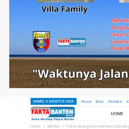
About
Iklan
Redaksi
K
KAMIS, 6 AGUSTUS 2026
HOME
Home
SERANG
Polres Serang Kota Akan Buru Bandar J