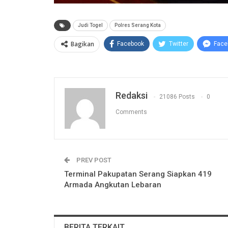
Judi Togel
Polres Serang Kota
Bagikan
Facebook
Twitter
Face
Redaksi
21086 Posts
0
Comments
PREV POST
Terminal Pakupatan Serang Siapkan 419
Armada Angkutan Lebaran
BERITA TERKAIT