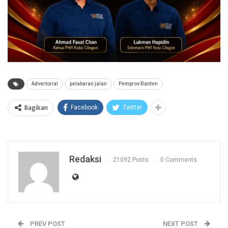
Advertorial
pelabaran jalan
Pemprov Banten
Bagikan
Facebook
Twitter
Redaksi
21092 Posts
0 Comments
PREV POST
NEXT POST