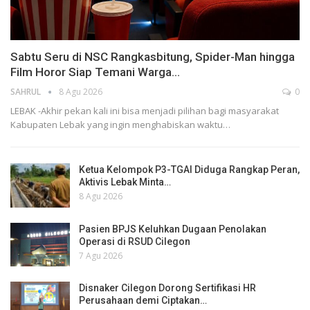
Sabtu Seru di NSC Rangkasbitung, Spider-Man hingga
Film Horor Siap Temani Warga…
SAHRUL
8 Agu 2026
0
LEBAK -Akhir pekan kali ini bisa menjadi pilihan bagi masyarakat
Kabupaten Lebak yang ingin menghabiskan waktu…
Ketua Kelompok P3-TGAI Diduga Rangkap Peran,
Aktivis Lebak Minta…
8 Agu 2026
Pasien BPJS Keluhkan Dugaan Penolakan
Operasi di RSUD Cilegon
7 Agu 2026
Disnaker Cilegon Dorong Sertifikasi HR
Perusahaan demi Ciptakan…