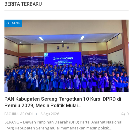
BERITA TERBARU
SERANG
PAN Kabupaten Serang Targetkan 10 Kursi DPRD di
Pemilu 2029, Mesin Politik Mulai…
FACHRUL ARYADI
8 Agu 2026
0
SERANG – Dewan Pimpinan Daerah (DPD) Partai Amanat Nasional
(PAN) Kabupaten Serang mulai memanaskan mesin politik…