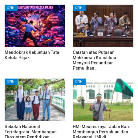
OPINI
OPINI
Mendobrak Kebuntuan Tata
Catatan atas Putusan
Kelola Pajak
Mahkamah Konstitusi:
Menyoal Penundaan
Pemulihan…
OPINI
OPINI
Sekolah Nasional
HMI Meuseuraya: Jalan Baru
Terintegrasi: Membangun
Membangun Persatuan dan
Ekosistem Pendidikan…
Relevansi HMI di…