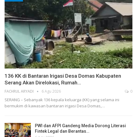
136 KK di Bantaran Irigasi Desa Domas Kabupaten
Serang Akan Direlokasi, Rumah…
FACHRUL ARYADI
6 Agu 2026
0
SERANG – Sebanyak 136 kepala keluarga (KK) yang selama ini
bermukim di kawasan bantaran irigasi Desa Domas,…
PWI dan AFPI Gandeng Media Dorong Literasi
Fintek Legal dan Berantas…