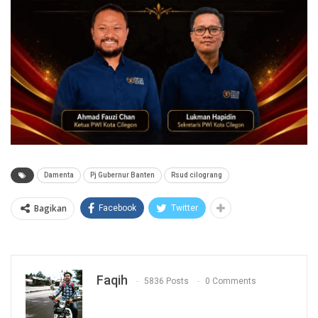
Damenta
Pj Gubernur Banten
Rsud cilograng
Bagikan
Facebook
Twitter
Faqih
5836 Posts
0 Comments