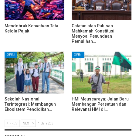
Mendobrak Kebuntuan Tata
Catatan atas Putusan
Kelola Pajak
Mahkamah Konstitusi:
Menyoal Penundaan
Pemulihan…
OPINI
OPINI
Sekolah Nasional
HMI Meuseuraya: Jalan Baru
Terintegrasi: Membangun
Membangun Persatuan dan
Ekosistem Pendidikan…
Relevansi HMI di…
PREV
NEXT
1 dari 203