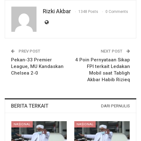
Rizki Akbar
1348 Posts
0 Comments
PREV POST
NEXT POST
Pekan-33 Premier
4 Poin Pernyataan Sikap
League, MU Kandaskan
FPI terkait Ledakan
Chelsea 2-0
Mobil saat Tabligh
Akbar Habib Rizieq
BERITA TERKAIT
DARI PERNULIS
NASIONAL
NASIONAL