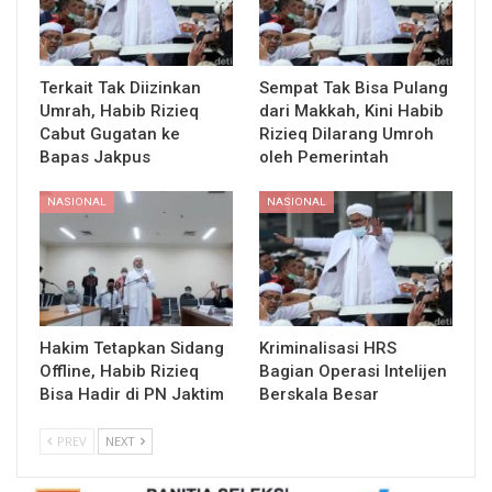
Terkait Tak Diizinkan
Sempat Tak Bisa Pulang
Umrah, Habib Rizieq
dari Makkah, Kini Habib
Cabut Gugatan ke
Rizieq Dilarang Umroh
Bapas Jakpus
oleh Pemerintah
NASIONAL
NASIONAL
Hakim Tetapkan Sidang
Kriminalisasi HRS
Offline, Habib Rizieq
Bagian Operasi Intelijen
Bisa Hadir di PN Jaktim
Berskala Besar
PREV
NEXT