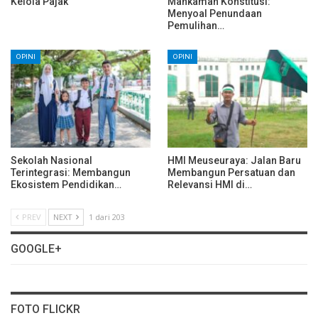
Kelola Pajak
Mahkamah Konstitusi:
Menyoal Penundaan
Pemulihan…
OPINI
OPINI
Sekolah Nasional
HMI Meuseuraya: Jalan Baru
Terintegrasi: Membangun
Membangun Persatuan dan
Ekosistem Pendidikan…
Relevansi HMI di…
PREV
NEXT
1 dari 203
GOOGLE+
FOTO FLICKR