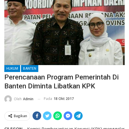
HUKUM
BANTEN
Perencanaan Program Pemerintah Di
Banten Diminta Libatkan KPK
Pada
18 Okt 2017
Oleh
Admin
Bagikan
CILEGON –
Komisi Pemberantasan Korupsi (KPK) menggelar