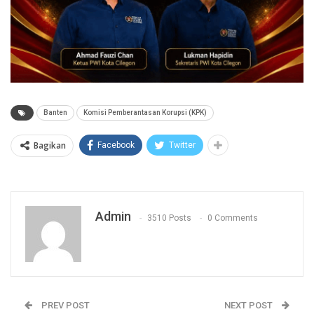
Banten
Komisi Pemberantasan Korupsi (KPK)
Bagikan
Facebook
Twitter
Admin
3510 Posts
0 Comments
PREV POST
NEXT POST