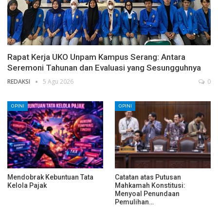
Rapat Kerja UKO Unpam Kampus Serang: Antara
Seremoni Tahunan dan Evaluasi yang Sesungguhnya
REDAKSI
5 Agu 2026
0
OPINI
OPINI
Mendobrak Kebuntuan Tata
Catatan atas Putusan
Kelola Pajak
Mahkamah Konstitusi:
Menyoal Penundaan
Pemulihan…