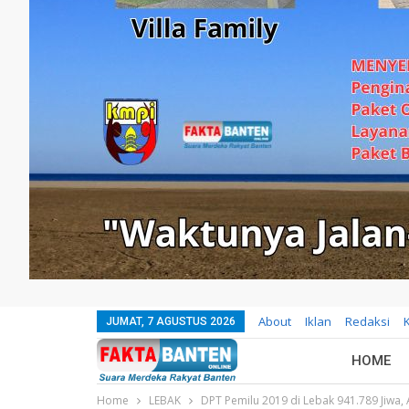
About
Iklan
Redaksi
JUMAT, 7 AGUSTUS 2026
HOME
Home
LEBAK
DPT Pemilu 2019 di Lebak 941.789 Jiwa, 