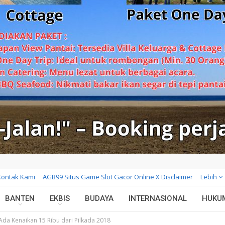
Kontak Kami
AGB99 Situs Game Slot Gacor Online X Disclaimer
Lebih
BANTEN
EKBIS
BUDAYA
INTERNASIONAL
HUKU
Ada Kenaikan 15 Ribu dari Pilkada 2018