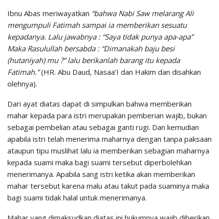
Ibnu Abas meriwayatkan
“bahwa Nabi Saw melarang Ali
mengumpuli Fatimah sampai ia memberikan sesuatu
kepadanya. Lalu jawabnya : “Saya tidak punya apa-apa”
Maka Rasulullah bersabda : “Dimanakah baju besi
(hutaniyah) mu ?” lalu berikanlah barang itu kepada
Fatimah.”
(HR. Abu Daud, Nasaa’I dan Hakim dan disahkan
olehnya).
Dari ayat diatas dapat di simpulkan bahwa memberikan
mahar kepada para istri merupakan pemberian wajib, bukan
sebagai pembelian atau sebagai ganti rugi. Dan kemudian
apabila istri telah menerima maharnya dengan tanpa paksaan
ataupun tipu muslihat lalu ia memberikan sebagian maharnya
kepada suami maka bagi suami tersebut diperbolehkan
menerimanya. Apabila sang istri ketika akan memberikan
mahar tersebut karena malu atau takut pada suaminya maka
bagi suami tidak halal untuk menerimanya.
Mahar yang dimaksudkan diatas ini hukumnya wajib diberikan