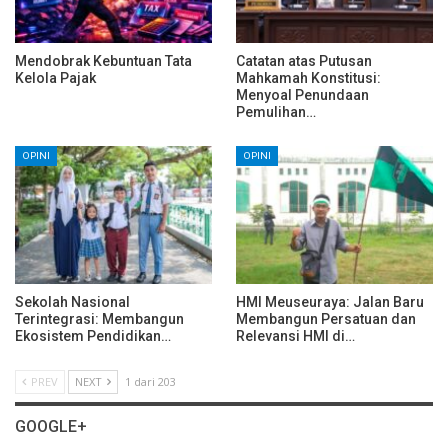
Mendobrak Kebuntuan Tata
Catatan atas Putusan
Kelola Pajak
Mahkamah Konstitusi:
Menyoal Penundaan
Pemulihan…
OPINI
OPINI
Sekolah Nasional
HMI Meuseuraya: Jalan Baru
Terintegrasi: Membangun
Membangun Persatuan dan
Ekosistem Pendidikan…
Relevansi HMI di…
PREV
NEXT
1 dari 203
GOOGLE+