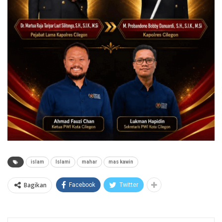
islam
Islami
mahar
mas kawin
Bagikan
Facebook
Twitter