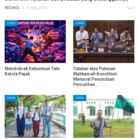
REDAKSI
5 Agu 2026
0
OPINI
OPINI
Mendobrak Kebuntuan Tata
Catatan atas Putusan
Kelola Pajak
Mahkamah Konstitusi:
Menyoal Penundaan
Pemulihan…
OPINI
OPINI