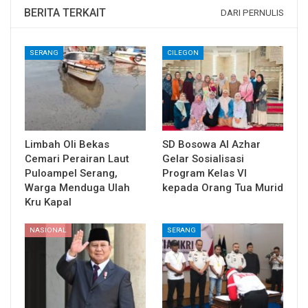
BERITA TERKAIT
DARI PERNULIS
SERANG
CILEGON
Limbah Oli Bekas
SD Bosowa Al Azhar
Cemari Perairan Laut
Gelar Sosialisasi
Puloampel Serang,
Program Kelas VI
Warga Menduga Ulah
kepada Orang Tua Murid
Kru Kapal
NASIONAL
SERANG