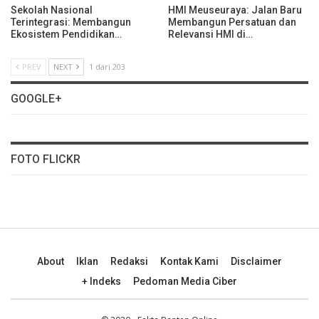
Sekolah Nasional
HMI Meuseuraya: Jalan Baru
Terintegrasi: Membangun
Membangun Persatuan dan
Ekosistem Pendidikan…
Relevansi HMI di…
PREV
NEXT
1 dari 203
GOOGLE+
FOTO FLICKR
About
Iklan
Redaksi
Kontak Kami
Disclaimer
+ Indeks
Pedoman Media Ciber