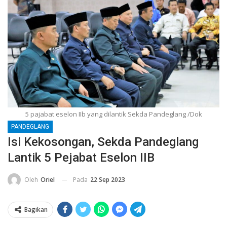
5 pajabat eselon IIb yang dilantik Sekda Pandeglang /Dok
PANDEGLANG
Isi Kekosongan, Sekda Pandeglang
Lantik 5 Pejabat Eselon IIB
Pada
22 Sep 2023
Oleh
Oriel
Bagikan