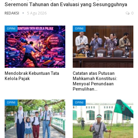
Seremoni Tahunan dan Evaluasi yang Sesungguhnya
REDAKSI
5 Agu 2026
0
OPINI
OPINI
Mendobrak Kebuntuan Tata
Catatan atas Putusan
Kelola Pajak
Mahkamah Konstitusi:
Menyoal Penundaan
Pemulihan…
OPINI
OPINI