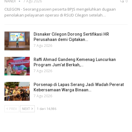
NANDI
7 Agu 2026
0
CILEGON - Seorang pasien peserta BPJS mengeluhkan dugaan
penolakan pelayanan operasi di RSUD Cilegon setelah…
Disnaker Cilegon Dorong Sertifikasi HR
Perusahaan demi Ciptakan…
7 Agu 2026
Raffi Ahmad Gandeng Kemenag Luncurkan
Program Jum’at Berkah,…
7 Agu 2026
Porsenap di Lapas Serang Jadi Wadah Pererat
Kebersamaan Warga Binaan…
7 Agu 2026
PREV
NEXT
1 dari 14,986