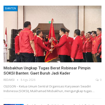
BANTEN
Misbakhun Ungkap Tugas Berat Robinsar Pimpin
SOKSI Banten: Gaet Buruh Jadi Kader
REDAKSI
8 Agu 2026
0
CILEGON – Ketua Umum Sentral Organisasi Karyawan Swadiri
Indonesia (SOKSI), Mukhamad Misbakhun, mengungkap tugas…