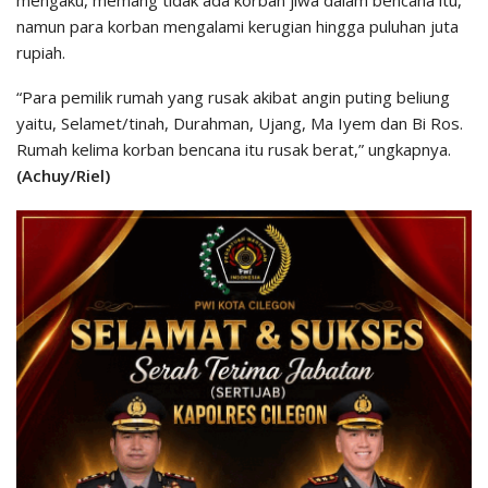
namun para korban mengalami kerugian hingga puluhan juta
rupiah.
“Para pemilik rumah yang rusak akibat angin puting beliung
yaitu, Selamet/tinah, Durahman, Ujang, Ma Iyem dan Bi Ros.
Rumah kelima korban bencana itu rusak berat,” ungkapnya.
(Achuy/Riel)