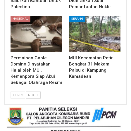
Salurkan Bantuan Untuk
Dicerahkan Soal
Palestina
Pemanfaatan Nuklir
NASIONAL
SERANG
Permainan Gaple
MUI Kecamatan Petir
Domino Dinyatakan
Bongkar 31 Makam
Halal oleh MUI,
Palsu di Kampung
Kemenpora Siap Akui
Kamadean
Sebagai Olahraga Resmi
PREV
NEXT