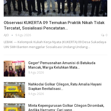
Observasi KUKERTA 09 Temukan Praktik Nikah Tidak
Tercatat, Sosialisasi Pencatatan…
AJO
9 Agu 2026
0
LEBAK — Kelompok Kuliah Kerja Nyata (KUKERTA) 09 Desa Sukadaya
UIN SMH Banten menggelar Sosialisasi Undang-Undang…
Geger! Pemusnahan Amunisi di Batukuda
Mancak, Warga Keluhkan Mata…
9 Agu 2026
Nahkodai Golkar Cilegon, Ratu Amalia Hayani
Siapkan Revitalisasi…
9 Agu 2026
Minta Kepengurusan Golkar Cilegon Dirombak,
Andika Hazrumy: Cari yang…