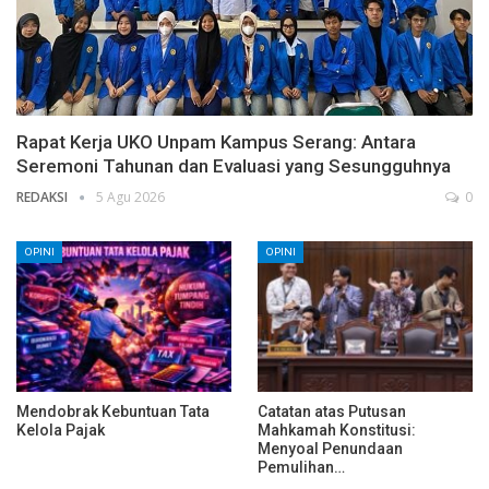
Rapat Kerja UKO Unpam Kampus Serang: Antara
Seremoni Tahunan dan Evaluasi yang Sesungguhnya
REDAKSI
5 Agu 2026
0
OPINI
OPINI
Mendobrak Kebuntuan Tata
Catatan atas Putusan
Kelola Pajak
Mahkamah Konstitusi:
Menyoal Penundaan
Pemulihan…